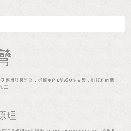
彎
泛應用於製造業，從簡單的L型或U型支架，到複雜的機
加工。
原理
理是透過**折彎機（Bending Machine）**上的模具