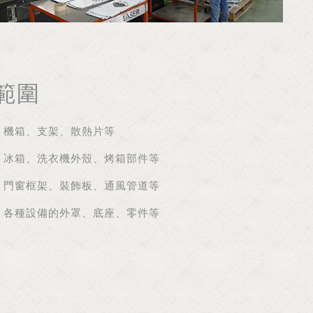
範圍
：機箱、支架、散熱片等
：冰箱、洗衣機外殼、烤箱部件等
：門窗框架、裝飾板、通風管道等
：各種設備的外罩、底座、零件等