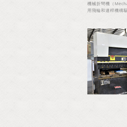
機械折彎機（Mecha
用飛輪和連桿機構