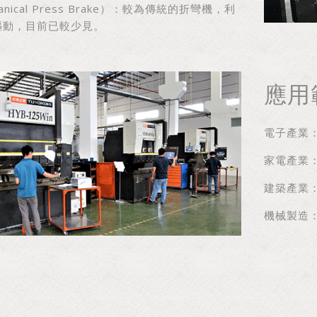
nical Press Brake）：較為傳統的折彎機，利
驅動，目前已較少見。
應用
電子產業
家電產業
建築產業
機械製造