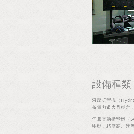
設備種類
液壓折彎機（Hydra
折彎力道大且穩定
伺服電動折彎機（Serv
驅動，精度高、速