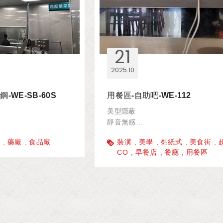
21
2025
10
-WE-SB-60S
用餐區-自助吧-WE-112
美型隱蔽
靜音無感
裝潢融合
藥廠
食品廠
裝潢
美學
黏紙式
美食街
CO
早餐店
餐廳
用餐區