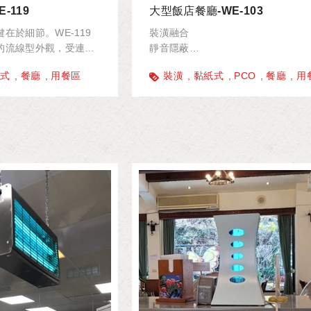
-119
大型飯店餐廳-WE-103
在於細節。WE-119
裝潢融合
的流線型外觀，受連鎖
靜音隱蔽
高效黏紙技術，杜絕電
衛生升級
紙式
餐廳
用餐區
裝潢
黏紙式
PCO
餐廳
用
的顧客守護最乾淨舒適