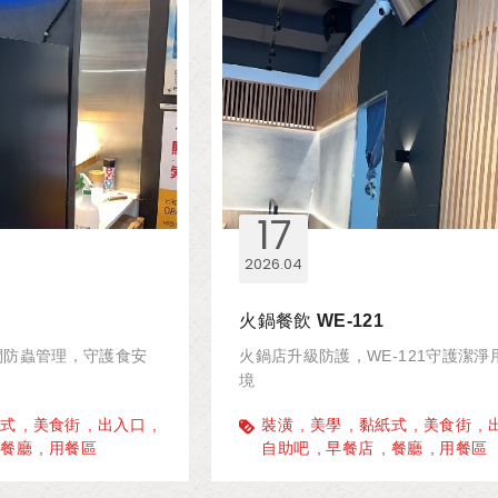
17
2026
04
火鍋餐飲 WE-121
空間防蟲管理，守護食安
火鍋店升級防護，WE-121守護潔淨
境
紙式
美食街
出入口
裝潢
美學
黏紙式
美食街
餐廳
用餐區
自助吧
早餐店
餐廳
用餐區