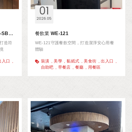
01
2026
05
集團餐飲 HACCP 防蟲案例-WE-SB-30
餐飲業 WE-121
，打造符
WE-121守護餐飲空間，打造潔淨安心用餐
環境
體驗
出入口
裝潢
美學
黏紙式
美食街
出入口
自助吧
早餐店
餐廳
用餐區