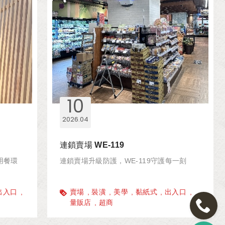
10
2026
04
連鎖賣場 WE-119
用餐環
連鎖賣場升級防護，WE-119守護每一刻
出入口
賣場
裝潢
美學
黏紙式
出入口
量販店
超商