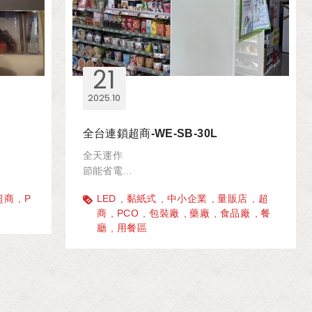
21
2025
10
全台連鎖超商-WE-SB-30L
全天運作
節能省電
美感融入
超商
P
LED
黏紙式
中小企業
量販店
超
商
PCO
包裝廠
藥廠
食品廠
餐
廳
用餐區