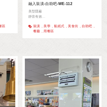
融入裝潢-自助吧-WE-112
美型隱蔽
靜音有效
衛生達標
餐區
裝潢
美學
黏紙式
美食街
自助吧
餐廳
用餐區