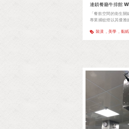
連鎖餐廳牛排館 WE
「餐飲空間的衛生關鍵
專業捕蚊燈以其優雅
餐飲集團青睞。採用
裝潢
美學
黏
擊聲響與噴濺，為您
的用餐時光。」