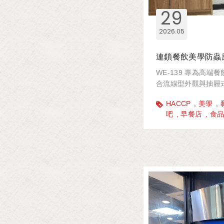
29
2026
05
連鎖餐飲美學防蟲應
WE-139 專為高
合流線型外觀與抽屜
空間設計的前提下，
HACCP
美學
防治方案。
吧
早餐店
食