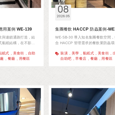
08
2026
05
用案例 WE-139
端餐飲與連鎖通路打造，結
WE-SB-30 導入知名集團餐飲空間
式黏紙結構，在不影響
合 HACCP 管理需求的餐飲業防蟲
提供高效且隱形的飛蟲
黏紙式
美食街
自助
裝潢
美學
黏紙式
美食街
品廠
餐廳
用餐區
自助吧
早餐店
餐廳
用餐區