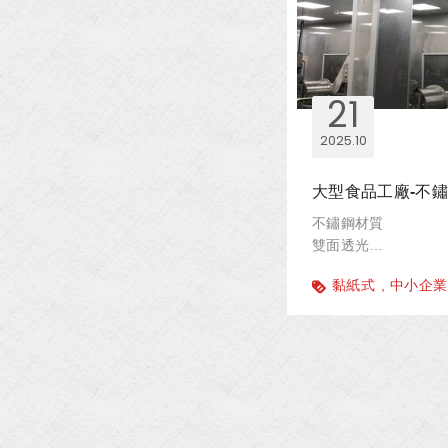
21
2025
10
大型食品工廠-不鏽鋼
不鏽鋼材質
雙面透光
極致抓捕
黏紙式
中小企業